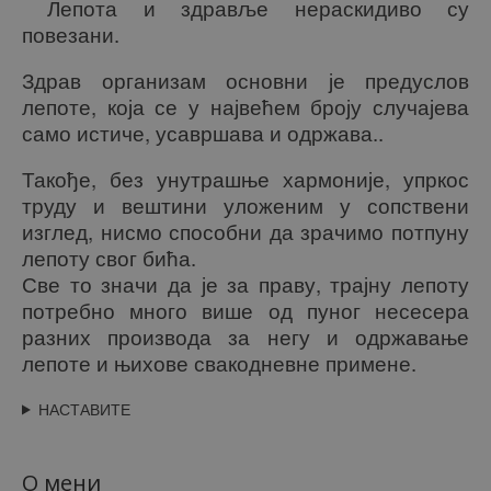
Лепота и здравље нераскидиво су
повезани.
Здрав организам основни је предуслов
лепоте, која се у највећем броју случајева
само истиче, усавршава и одржава..
Такође, без унутрашње хармоније, упркос
труду и вештини уложеним у сопствени
изглед, нисмо способни да зрачимо потпуну
лепоту свог бића.
Све то значи да је за праву, трајну лепоту
потребно много више од пуног несесера
разних производа за негу и одржавање
лепоте и њихове свакодневне примене.
НАСТАВИТЕ
О мени