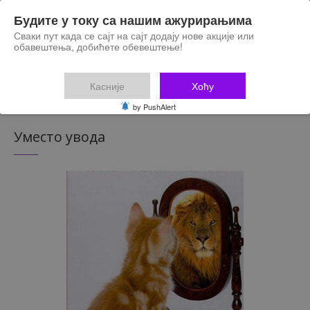
Будите у току са нашим ажурирањима
Сваки пут када се сајт на сајт додају нове акције или
обавештења, добићете обевештење!
Касније
Хоћу
by PushAlert
Уместо увода
те погодности
Оствари
eauty купац
као B
Beauty купац