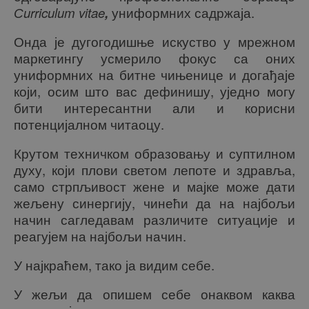
Сurriculum vitae
,
униформних садржаја.
Онда је дугогодишње искуство у мрежном
маркетингу усмерило фокус са оних
униформних на битне чињенице и догађаје
који, осим што вас дефинишу, уједно могу
бити интересантни али и корисни
потенцијалном читаоцу.
Крутом техничком образовању и суптилном
духу, који плови светом лепоте и здравља,
само стрпљивост жене и мајке може дати
жељену синергију, чинећи да на најбољи
начин сагледавам различите ситуације и
реагујем на најбољи начин.
У најкраћем, тако ја видим себе.
У жељи да опишем себе онаквом каква