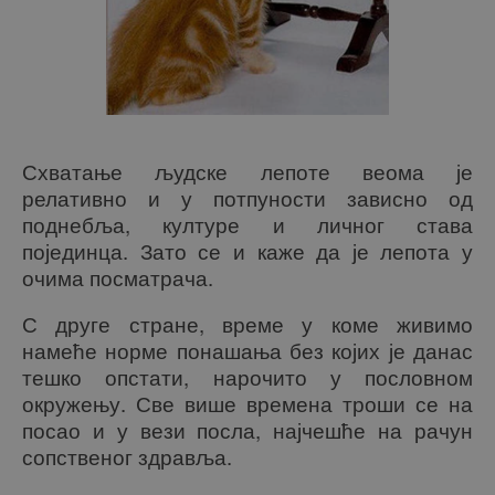
Схватање људске лепоте веома је
релативно и у потпуности зависно од
поднебља, културе и личног става
појединца. Зато се и каже да је лепота у
очима посматрача.
С друге стране, време у коме живимо
намеће норме понашања без којих је данас
тешко опстати, нарочито у пословном
окружењу. Све више времена троши се на
посао и у вези посла, најчешће на рачун
сопственог здравља.