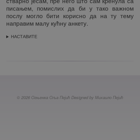
стварно јесам, пре него што сам кренула са
писањем, помислих да би у тако важном
послу могло бити корисно да на ту тему
направим малу кућну анкету.
НАСТАВИТЕ
© 2026 Огњенка Оља Пејић Designed by Михаило Пејић