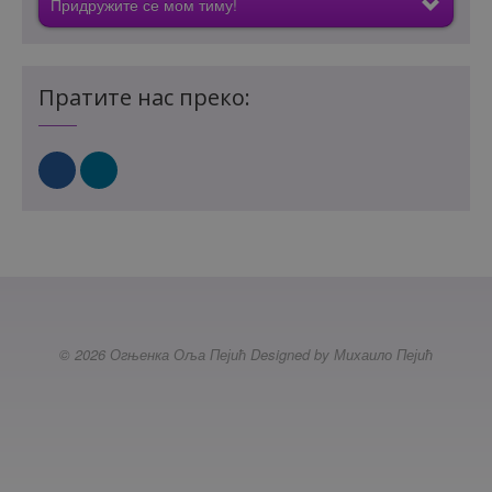
Придружите се мом тиму!
Пратите нас преко:
© 2026 Огњенка Оља Пејић Designed by Михаило Пејић