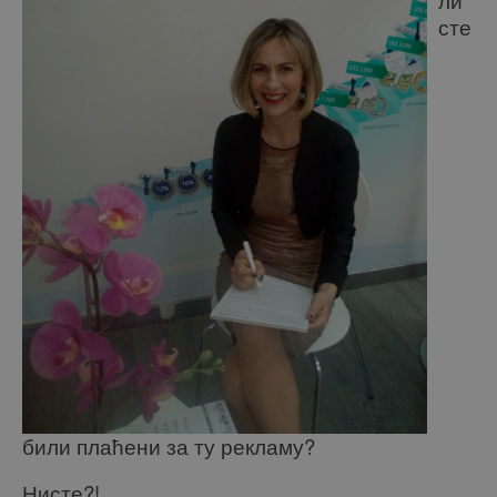
сте
били плаћени за ту рекламу?
Нисте?!