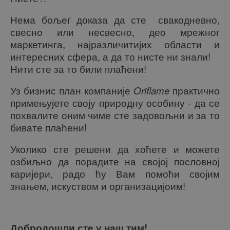
Нема бољег доказа да сте свакодневно,
свесно или несвесно, део мрежног
маркетинга, најразличитијих области и
интересних сфера, а да то нисте ни знали!
Нити сте за то били плаћени!
Уз бизнис план компаније
Oriflame
практично
примењујете своју природну особину - да се
похвалите оним чиме сте задовољни и за то
бивате плаћени!
Уколико сте решени да хоћете и можете
озбиљно да порадите на својој пословној
каријери, радо ћу Вам помоћи својим
знањем, искуством и организацијоим!
Добродошли сте у наш тим!