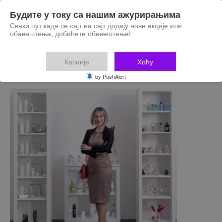
Будите у току са нашим ажурирањима
Сваки пут када се сајт на сајт додају нове акције или
обавештења, добићете обевештење!
Касније
Хоћу
by PushAlert