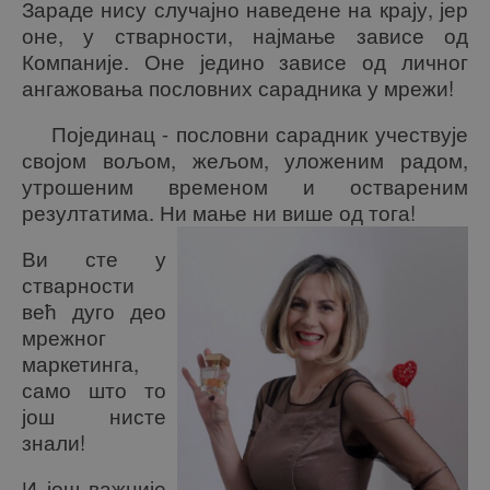
Зараде нису случајно наведене на крају, јер
оне, у стварности, најмање зависе од
Компаније. Оне једино зависе од личног
ангажовања пословних сарадника у мрежи!
Појединац - пословни сарадник учествује
својом вољом, жељом, уложеним радом,
утрошеним временом и оствареним
резултатима. Ни мање ни више од тога!
Ви сте у
стварности
већ дуго део
мрежног
маркетинга,
само што то
још нисте
знали!
И још важније