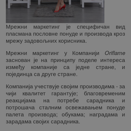
Мрежни маркетинг је специфичан вид
пласмана пословне понуде и производа кроз
мрежу задовољних корисника.
Мрежни маркетинг у Компанији
Oriflame
заснован је на принципу поделе интереса
између компаније са једне стране, и
појединца са друге стране.
Компанија учествује својим производима - за
чији квалитет гарантује; благовременим
реакцијама на потребе сарадника и
потрошача сталним освежавањем понуде
палета производа; обукама; наградама и
зарадама својих сарадника.