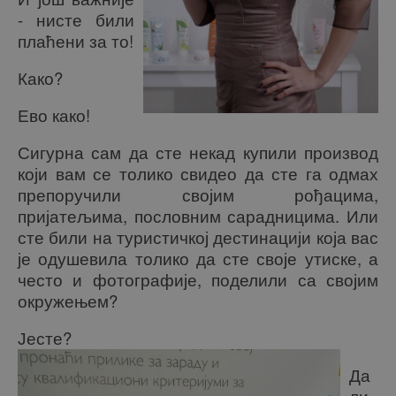
- нисте били
плаћени за то!
Како?
Ево како!
Сигурна сам да сте некад купили производ
који вам се толико свидео да сте га одмах
препоручили својим рођацима,
пријатељима, пословним сарадницима. Или
сте били на туристичкој дестинацији која вас
је одушевила толико да сте своје утиске, а
често и фотографије, поделили са својим
окружењем?
Јесте?
Да
ли