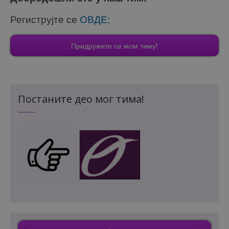
Региструјте се
ОВДЕ;
Придружите се мом тиму!
Постаните део мог тима!